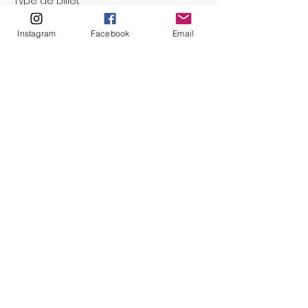
Type de billet
PLATO SPÉCIAL NOËL
Instagram
Facebook
Email
Plus d'info
Prix
0,00 €
Cet événement est complet
Partager cet événement